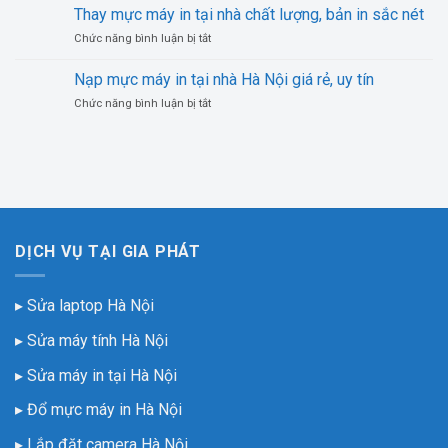
mực
uy
Thay mực máy in tại nhà chất lượng, bản in sắc nét
máy
tín,
ở
Chức năng bình luận bị tắt
in
nhanh
Thay
tại
chóng
mực
nhà
Nạp mực máy in tại nhà Hà Nội giá rẻ, uy tín
máy
Hà
ở
Chức năng bình luận bị tắt
in
Nội
Nạp
tại
giá
mực
nhà
rẻ,
máy
chất
uy
in
lượng,
tín
tại
bản
nhà
in
Hà
sắc
Nội
nét
DỊCH VỤ TẠI GIA PHÁT
giá
rẻ,
uy
▸ Sửa laptop Hà Nội
tín
▸ Sửa máy tính Hà Nội
▸ Sửa máy in tại Hà Nội
▸ Đổ mực máy in Hà Nội
▸ Lắp đặt camera Hà Nội