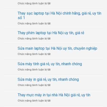
ở
Chức năng bình luận bị tắt
tính
Mua
cũ
bán
Hà
Thay sạc laptop tại Hà Nội chính hãng, giá rẻ, uy tín
máy
Nội
số 1
tính
giá
ở
Chức năng bình luận bị tắt
cũ
rẻ,
Thay
giá
uy
sạc
rẻ,
Thay phím laptop tại Hà Nội uy tín, giá rẻ
tín
laptop
uy
số
ở
Chức năng bình luận bị tắt
tại
tín,
1
Thay
Hà
chất
phím
Sửa main laptop tại Hà Nội uy tín, chuyên nghiệp
Nội
lượng
laptop
chính
ở
Chức năng bình luận bị tắt
tại
hãng,
Sửa
Hà
giá
main
Nội
Sửa máy tính giá rẻ, uy tín, nhanh chóng
rẻ,
laptop
uy
uy
ở
Chức năng bình luận bị tắt
tại
tín,
tín
Sửa
Hà
giá
số
máy
Nội
Sửa máy in giá rẻ, uy tín, nhanh chóng
rẻ
1
tính
uy
ở
Chức năng bình luận bị tắt
giá
tín,
Sửa
rẻ,
chuyên
máy
uy
Thay mực máy in tại nhà Hà Nội giá rẻ, uy tín
nghiệp
in
tín,
ở
Chức năng bình luận bị tắt
giá
nhanh
Thay
rẻ,
chóng