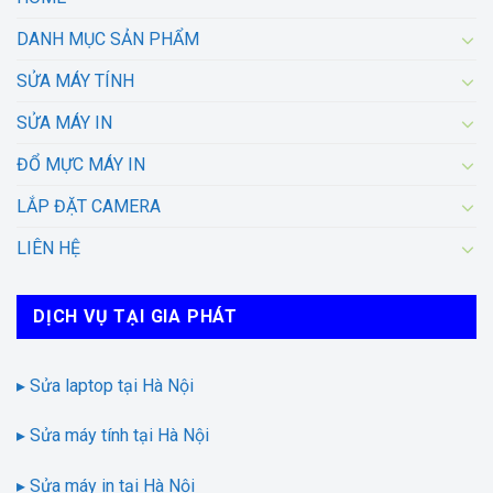
DANH MỤC SẢN PHẨM
SỬA MÁY TÍNH
SỬA MÁY IN
ĐỔ MỰC MÁY IN
LẮP ĐẶT CAMERA
LIÊN HỆ
DỊCH VỤ TẠI GIA PHÁT
▸ Sửa laptop tại Hà Nội
▸ Sửa máy tính tại Hà Nội
▸ Sửa máy in tại Hà Nội