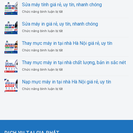
main
Nội
Sửa máy tính giá rẻ, uy tín, nhanh chóng
rẻ,
laptop
uy
uy
ở
Chức năng bình luận bị tắt
tại
tín,
tín
Sửa
Hà
giá
số
máy
Nội
Sửa máy in giá rẻ, uy tín, nhanh chóng
rẻ
1
tính
uy
ở
Chức năng bình luận bị tắt
giá
tín,
Sửa
rẻ,
chuyên
máy
uy
Thay mực máy in tại nhà Hà Nội giá rẻ, uy tín
nghiệp
in
tín,
ở
Chức năng bình luận bị tắt
giá
nhanh
Thay
rẻ,
chóng
mực
uy
Thay mực máy in tại nhà chất lượng, bản in sắc nét
máy
tín,
ở
Chức năng bình luận bị tắt
in
nhanh
Thay
tại
chóng
mực
nhà
Nạp mực máy in tại nhà Hà Nội giá rẻ, uy tín
máy
Hà
ở
Chức năng bình luận bị tắt
in
Nội
Nạp
tại
giá
mực
nhà
rẻ,
máy
chất
uy
in
lượng,
tín
tại
bản
nhà
in
Hà
sắc
Nội
nét
DỊCH VỤ TẠI GIA PHÁT