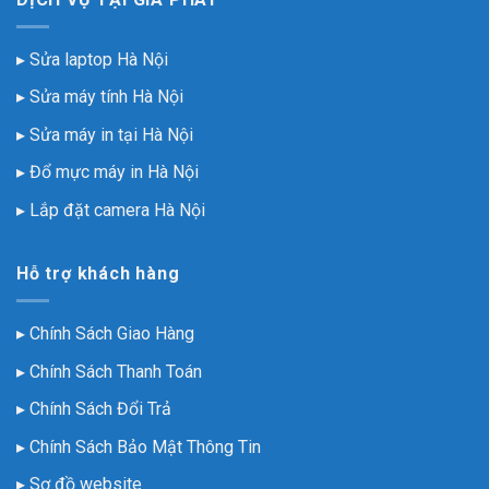
giá
rẻ,
uy
▸ Sửa laptop Hà Nội
tín
▸ Sửa máy tính Hà Nội
▸ Sửa máy in tại Hà Nội
▸ Đổ mực máy in Hà Nội
▸ Lắp đặt camera Hà Nội
Hỗ trợ khách hàng
▸
Chính Sách Giao Hàng
▸
Chính Sách Thanh Toán
▸
Chính Sách Đổi Trả
▸
Chính Sách Bảo Mật Thông Tin
▸
Sơ đồ website