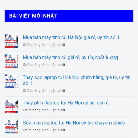
BÀI VIẾT MỚI NHẤT
Mua bán máy tính cũ Hà Nội giá rẻ, uy tín số 1
ở
Chức năng bình luận bị tắt
Mua
bán
Mua bán máy tính cũ giá rẻ, uy tín, chất lượng
máy
ở
Chức năng bình luận bị tắt
tính
Mua
cũ
bán
Hà
Thay sạc laptop tại Hà Nội chính hãng, giá rẻ, uy tín
máy
Nội
số 1
tính
giá
ở
Chức năng bình luận bị tắt
cũ
rẻ,
Thay
giá
uy
sạc
rẻ,
Thay phím laptop tại Hà Nội uy tín, giá rẻ
tín
laptop
uy
số
ở
Chức năng bình luận bị tắt
tại
tín,
1
Thay
Hà
chất
phím
Sửa main laptop tại Hà Nội uy tín, chuyên nghiệp
Nội
lượng
laptop
chính
ở
Chức năng bình luận bị tắt
tại
hãng,
Sửa
Hà
giá