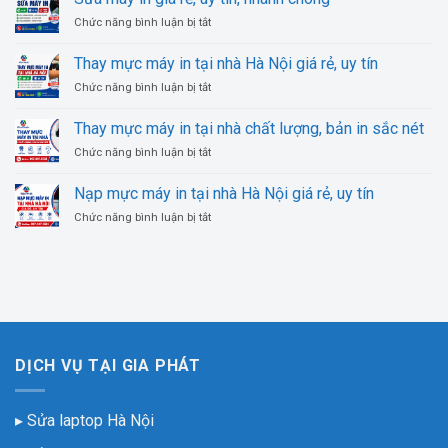
1
tính
uy
ở
Chức năng bình luận bị tắt
giá
tín,
Sửa
rẻ,
chuyên
máy
uy
Thay mực máy in tại nhà Hà Nội giá rẻ, uy tín
nghiệp
in
tín,
ở
Chức năng bình luận bị tắt
giá
nhanh
Thay
rẻ,
chóng
mực
uy
Thay mực máy in tại nhà chất lượng, bản in sắc nét
máy
tín,
ở
Chức năng bình luận bị tắt
in
nhanh
Thay
tại
chóng
mực
nhà
Nạp mực máy in tại nhà Hà Nội giá rẻ, uy tín
máy
Hà
ở
Chức năng bình luận bị tắt
in
Nội
Nạp
tại
giá
mực
nhà
rẻ,
máy
chất
uy
in
lượng,
tín
tại
bản
nhà
in
Hà
sắc
Nội
nét
DỊCH VỤ TẠI GIA PHÁT
giá
rẻ,
uy
▸ Sửa laptop Hà Nội
tín