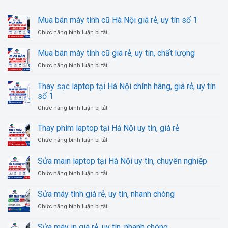
Mua bán máy tính cũ Hà Nội giá rẻ, uy tín số 1
ở
Chức năng bình luận bị tắt
Mua
bán
Mua bán máy tính cũ giá rẻ, uy tín, chất lượng
máy
ở
Chức năng bình luận bị tắt
tính
Mua
cũ
bán
Hà
Thay sạc laptop tại Hà Nội chính hãng, giá rẻ, uy tín
máy
Nội
số 1
tính
giá
ở
Chức năng bình luận bị tắt
cũ
rẻ,
Thay
giá
uy
sạc
rẻ,
Thay phím laptop tại Hà Nội uy tín, giá rẻ
tín
laptop
uy
số
ở
Chức năng bình luận bị tắt
tại
tín,
1
Thay
Hà
chất
phím
Sửa main laptop tại Hà Nội uy tín, chuyên nghiệp
Nội
lượng
laptop
chính
ở
Chức năng bình luận bị tắt
tại
hãng,
Sửa
Hà
giá
main
Nội
Sửa máy tính giá rẻ, uy tín, nhanh chóng
rẻ,
laptop
uy
uy
ở
Chức năng bình luận bị tắt
tại
tín,
tín
Sửa
Hà
giá
số
máy
Nội
Sửa máy in giá rẻ, uy tín, nhanh chóng
rẻ