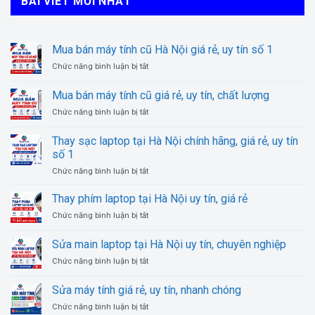
BÀI VIẾT MỚI NHẤT
Mua bán máy tính cũ Hà Nội giá rẻ, uy tín số 1
ở
Chức năng bình luận bị tắt
Mua
bán
Mua bán máy tính cũ giá rẻ, uy tín, chất lượng
máy
ở
Chức năng bình luận bị tắt
tính
Mua
cũ
bán
Hà
Thay sạc laptop tại Hà Nội chính hãng, giá rẻ, uy tín
máy
Nội
số 1
tính
giá
ở
Chức năng bình luận bị tắt
cũ
rẻ,
Thay
giá
uy
sạc
rẻ,
Thay phím laptop tại Hà Nội uy tín, giá rẻ
tín
laptop
uy
số
ở
Chức năng bình luận bị tắt
tại
tín,
1
Thay
Hà
chất
phím
Sửa main laptop tại Hà Nội uy tín, chuyên nghiệp
Nội
lượng
laptop
chính
ở
Chức năng bình luận bị tắt
tại
hãng,
Sửa
Hà
giá
main
Nội
Sửa máy tính giá rẻ, uy tín, nhanh chóng
rẻ,
laptop
uy
uy
ở
Chức năng bình luận bị tắt
tại
tín,
tín