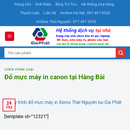
Skip
Trang chủ
Giới thiệu
Blog Tin Tức
Hệ thống cửa hàng
to
Thanh toán
Liên hệ
Hotline Hà Nội: 097.497.5555
content
Hotline Thái Nguyên: 077.497.5555
Tìm
kiếm:
CHƯA PHÂN LOẠI
Đổ mực máy in canon tại Hàng Bài
24
Th2
[template id=”12321″]