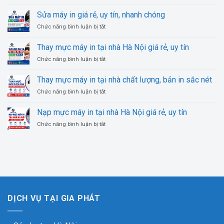
Sửa
Hà
giá
số
máy
Nội
Sửa máy in giá rẻ, uy tín, nhanh chóng
rẻ
1
tính
uy
ở
Chức năng bình luận bị tắt
giá
tín,
Sửa
rẻ,
chuyên
máy
uy
Thay mực máy in tại nhà Hà Nội giá rẻ, uy tín
nghiệp
in
tín,
ở
Chức năng bình luận bị tắt
giá
nhanh
Thay
rẻ,
chóng
mực
uy
Thay mực máy in tại nhà chất lượng, bản in sắc nét
máy
tín,
ở
Chức năng bình luận bị tắt
in
nhanh
Thay
tại
chóng
mực
nhà
Nạp mực máy in tại nhà Hà Nội giá rẻ, uy tín
máy
Hà
ở
Chức năng bình luận bị tắt
in
Nội
Nạp
tại
giá
mực
nhà
rẻ,
máy
chất
uy
in
lượng,
tín
tại
bản
nhà
in
Hà
sắc
Nội
nét
DỊCH VỤ TẠI GIA PHÁT
giá
rẻ,
uy