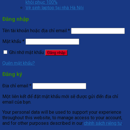
khôi phục 100%
Vệ sinh laptop tại nhà Hà Nội
Đăng nhập
Tên tài khoản hoặc địa chỉ email
*
Mật khẩu
*
Ghi nhớ mật khẩu
Đăng nhập
Quên mật khẩu?
Đăng ký
Địa chỉ email
*
Một liên kết để đặt mật khẩu mới sẽ được gửi đến địa chỉ
email của bạn.
Your personal data will be used to support your experience
throughout this website, to manage access to your account,
and for other purposes described in our
chính sách riêng tư
.