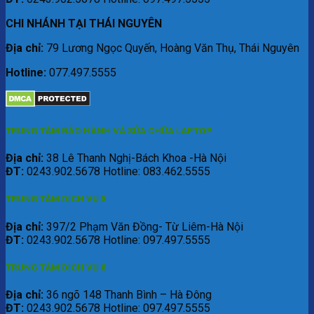
CHI NHÁNH TẠI THÁI NGUYÊN
Địa chỉ:
79 Lương Ngọc Quyến, Hoàng Văn Thụ, Thái Nguyên
Hotline:
077.497.5555
TRUNG TÂM BẢO HÀNH VÀ SỬA CHỮA LAPTOP
Địa chỉ:
38 Lê Thanh Nghị-Bách Khoa -Hà Nội
ĐT:
0243.902.5678 Hotline: 083.462.5555
TRUNG TÂM DỊCH VỤ 5
Địa chỉ:
397/2 Phạm Văn Đồng- Từ Liêm-Hà Nội
ĐT:
0243.902.5678 Hotline: 097.497.5555
TRUNG TÂM DỊCH VỤ 8
Địa chỉ:
36 ngõ 148 Thanh Bình – Hà Đông
ĐT:
0243.902.5678 Hotline: 097.497.5555