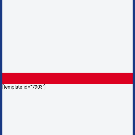
03
Th6
[template id=”7903″]