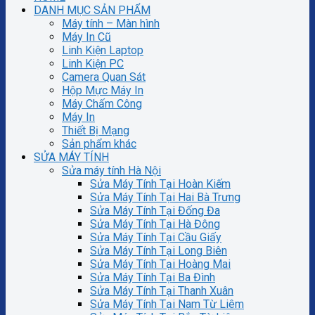
DANH MỤC SẢN PHẨM
Máy tính – Màn hình
Máy In Cũ
Linh Kiện Laptop
Linh Kiện PC
Camera Quan Sát
Hộp Mực Máy In
Máy Chấm Công
Máy In
Thiết Bị Mạng
Sản phẩm khác
SỬA MÁY TÍNH
Sửa máy tính Hà Nội
Sửa Máy Tính Tại Hoàn Kiếm
Sửa Máy Tính Tại Hai Bà Trưng
Sửa Máy Tính Tại Đống Đa
Sửa Máy Tính Tại Hà Đông
Sửa Máy Tính Tại Cầu Giấy
Sửa Máy Tính Tại Long Biên
Sửa Máy Tính Tại Hoàng Mai
Sửa Máy Tính Tại Ba Đình
Sửa Máy Tính Tại Thanh Xuân
Sửa Máy Tính Tại Nam Từ Liêm