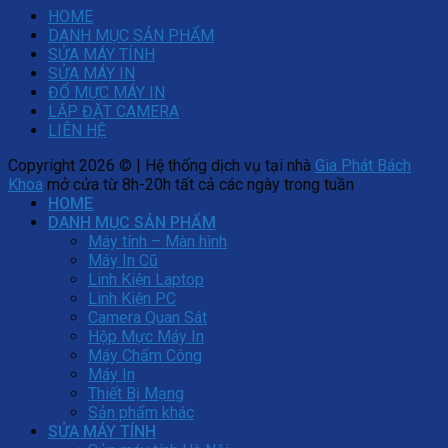
HOME
DANH MỤC SẢN PHẨM
SỬA MÁY TÍNH
SỬA MÁY IN
ĐỔ MỰC MÁY IN
LẮP ĐẶT CAMERA
LIÊN HỆ
Copyright 2026 © | Hệ thống dịch vụ tại nhà
Gia Phát Bách
Khoa
mở cửa từ 8h-20h tất cả các ngày trong tuần
HOME
DANH MỤC SẢN PHẨM
Máy tính – Màn hình
Máy In Cũ
Linh Kiện Laptop
Linh Kiện PC
Camera Quan Sát
Hộp Mực Máy In
Máy Chấm Công
Máy In
Thiết Bị Mạng
Sản phẩm khác
SỬA MÁY TÍNH