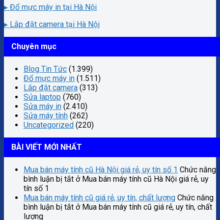
▸ Đổ mực máy in tại Hà Nội
▸ Lắp đặt camera tại Hà Nội
Chuyên mục
Blog Tin Tức
(1.399)
Đổ mực máy in
(1.511)
Lắp đặt camera
(313)
Sửa laptop
(760)
Sửa máy in
(2.410)
Sửa máy tính
(262)
Uncategorized
(220)
BÀI VIẾT MỚI NHẤT
Mua bán máy tính cũ Hà Nội giá rẻ, uy tín số 1
Chức năng
bình luận bị tắt
ở Mua bán máy tính cũ Hà Nội giá rẻ, uy
tín số 1
Mua bán máy tính cũ giá rẻ, uy tín, chất lượng
Chức năng
bình luận bị tắt
ở Mua bán máy tính cũ giá rẻ, uy tín, chất
lượng