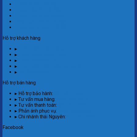
▸ Sửa laptop Hà Nội
▸ Sửa máy tính Hà Nội
▸ Sửa máy in tại Hà Nội
▸ Đổ mực máy in Hà Nội
▸ Lắp đặt camera Hà Nội
Hỗ trợ khách hàng
▸
Chính Sách Giao Hàng
▸
Chính Sách Thanh Toán
▸
Chính Sách Đổi Trả
▸
Chính Sách Bảo Mật Thông Tin
▸
Sơ đồ website
Hỗ trợ bán hàng
▸ Hỗ trợ bảo hành:
097.497.5555
▸ Tư vấn mua hàng:
0243.902.5678
▸ Tư vấn thanh toán:
097.497.5555
▸ Phản ánh phục vụ:
0243.902.5678
▸ Chi nhánh thái Nguyên:
077.497.5555
Facebook