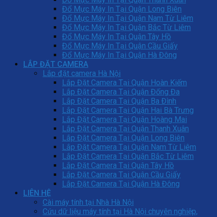
Đổ Mực Máy In Tại Quận Long Biên
Đổ Mực Máy In Tại Quận Nam Từ Liêm
Đổ Mực Máy In Tại Quận Bắc Từ Liêm
Đổ Mực Máy In Tại Quận Tây Hồ
Đổ Mực Máy In Tại Quận Cầu Giấy
Đổ Mực Máy In Tại Quận Hà Đông
LẮP ĐẶT CAMERA
Lắp đặt camera Hà Nội
Lắp Đặt Camera Tại Quận Hoàn Kiếm
Lắp Đặt Camera Tại Quận Đống Đa
Lắp Đặt Camera Tại Quận Ba Đình
Lắp Đặt Camera Tại Quận Hai Bà Trưng
Lắp Đặt Camera Tại Quận Hoàng Mai
Lắp Đặt Camera Tại Quận Thanh Xuân
Lắp Đặt Camera Tại Quận Long Biên
Lắp Đặt Camera Tại Quận Nam Từ Liêm
Lắp Đặt Camera Tại Quận Bắc Từ Liêm
Lắp Đặt Camera Tại Quận Tây Hồ
Lắp Đặt Camera Tại Quận Cầu Giấy
Lắp Đặt Camera Tại Quận Hà Đông
LIÊN HỆ
Cài máy tính tại Nhà Hà Nội
Cứu dữ liệu máy tính tại Hà Nội chuyên nghiệp,