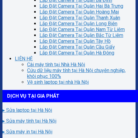
Lắp Đặt Camera Tại Quận Ba Đình
Lắp Đặt Camera Tại Quận Hai Bà Trưng
Lắp Đặt Camera Tại Quận Hoàng Mai
Lắp Đặt Camera Tại Quận Thanh Xuân
Lắp Đặt Camera Tại Quận Long Biên
Lắp Đặt Camera Tại Quận Nam Từ Liêm
Lắp Đặt Camera Tại Quận Bắc Từ Liêm
Lắp Đặt Camera Tại Quận Tây Hồ
Lắp Đặt Camera Tại Quận Cầu Giấy
Lắp Đặt Camera Tại Quận Hà Đông
LIÊN HỆ
Cài máy tính tại Nhà Hà Nội
Cứu dữ liệu máy tính tại Hà Nội chuyên nghiệp,
khôi phục 100%
Vệ sinh laptop tại nhà Hà Nội
DỊCH VỤ TẠI GIA PHÁT
▸ Sửa laptop tại Hà Nội
▸ Sửa máy tính tại Hà Nội
▸ Sửa máy in tại Hà Nội