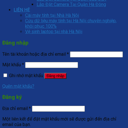
Lắp Đặt Camera Tại Quận Hà Đông
LIÊN HỆ
Cài máy tính tại Nhà Hà Nội
Cứu dữ liệu máy tính tại Hà Nội chuyên nghiệp,
khôi phục 100%
Vệ sinh laptop tại nhà Hà Nội
Đăng nhập
Tên tài khoản hoặc địa chỉ email
*
Mật khẩu
*
Ghi nhớ mật khẩu
Đăng nhập
Quên mật khẩu?
Đăng ký
Địa chỉ email
*
Một liên kết để đặt mật khẩu mới sẽ được gửi đến địa chỉ
email của bạn.