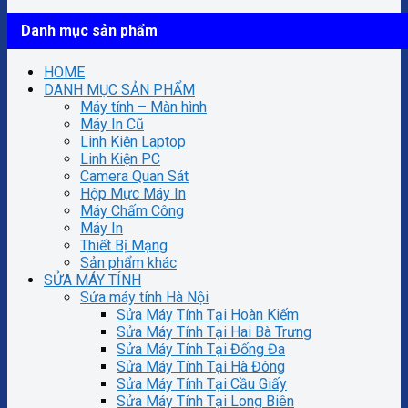
Danh mục sản phẩm
HOME
DANH MỤC SẢN PHẨM
Máy tính – Màn hình
Máy In Cũ
Linh Kiện Laptop
Linh Kiện PC
Camera Quan Sát
Hộp Mực Máy In
Máy Chấm Công
Máy In
Thiết Bị Mạng
Sản phẩm khác
SỬA MÁY TÍNH
Sửa máy tính Hà Nội
Sửa Máy Tính Tại Hoàn Kiếm
Sửa Máy Tính Tại Hai Bà Trưng
Sửa Máy Tính Tại Đống Đa
Sửa Máy Tính Tại Hà Đông
Sửa Máy Tính Tại Cầu Giấy
Sửa Máy Tính Tại Long Biên