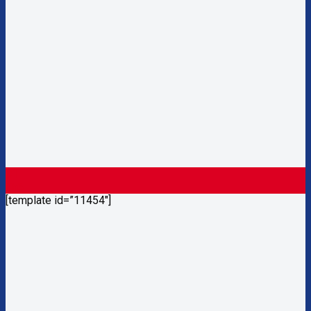
01
Th6
[template id=”11454″]