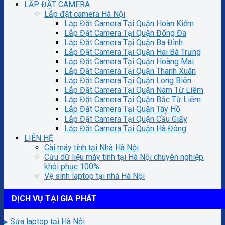
LẮP ĐẶT CAMERA
Lắp đặt camera Hà Nội
Lắp Đặt Camera Tại Quận Hoàn Kiếm
Lắp Đặt Camera Tại Quận Đống Đa
Lắp Đặt Camera Tại Quận Ba Đình
Lắp Đặt Camera Tại Quận Hai Bà Trưng
Lắp Đặt Camera Tại Quận Hoàng Mai
Lắp Đặt Camera Tại Quận Thanh Xuân
Lắp Đặt Camera Tại Quận Long Biên
Lắp Đặt Camera Tại Quận Nam Từ Liêm
Lắp Đặt Camera Tại Quận Bắc Từ Liêm
Lắp Đặt Camera Tại Quận Tây Hồ
Lắp Đặt Camera Tại Quận Cầu Giấy
Lắp Đặt Camera Tại Quận Hà Đông
LIÊN HỆ
Cài máy tính tại Nhà Hà Nội
Cứu dữ liệu máy tính tại Hà Nội chuyên nghiệp,
khôi phục 100%
Vệ sinh laptop tại nhà Hà Nội
DỊCH VỤ TẠI GIA PHÁT
▸ Sửa laptop tại Hà Nội