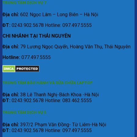
TRUNG TÂM DỊCH VỤ 7
Địa chỉ:
602 Ngọc Lâm – Long Biên – Hà Nội
ĐT:
0243.902.5678 Hotline: 097.497.5555
CHI NHÁNH TẠI THÁI NGUYÊN
Địa chỉ:
79 Lương Ngọc Quyến, Hoàng Văn Thụ, Thái Nguyên
Hotline:
077.497.5555
TRUNG TÂM BẢO HÀNH VÀ SỬA CHỮA LAPTOP
Địa chỉ:
38 Lê Thanh Nghị-Bách Khoa -Hà Nội
ĐT:
0243.902.5678 Hotline: 083.462.5555
TRUNG TÂM DỊCH VỤ 5
Địa chỉ:
397/2 Phạm Văn Đồng- Từ Liêm-Hà Nội
ĐT:
0243.902.5678 Hotline: 097.497.5555