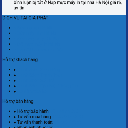
bình luận bị tắt
ở Nạp mực máy in tại nhà Hà Nội giá rẻ,
uy tín
DỊCH VỤ TẠI GIA PHÁT
▸ Sửa laptop Hà Nội
▸ Sửa máy tính Hà Nội
▸ Sửa máy in tại Hà Nội
▸ Đổ mực máy in Hà Nội
▸ Lắp đặt camera Hà Nội
Hỗ trợ khách hàng
▸
Chính Sách Giao Hàng
▸
Chính Sách Thanh Toán
▸
Chính Sách Đổi Trả
▸
Chính Sách Bảo Mật Thông Tin
▸
Sơ đồ website
Hỗ trợ bán hàng
▸ Hỗ trợ bảo hành:
097.497.5555
▸ Tư vấn mua hàng:
0243.902.5678
▸ Tư vấn thanh toán:
097.497.5555
▸ Phản ánh phục vụ:
0243.902.5678