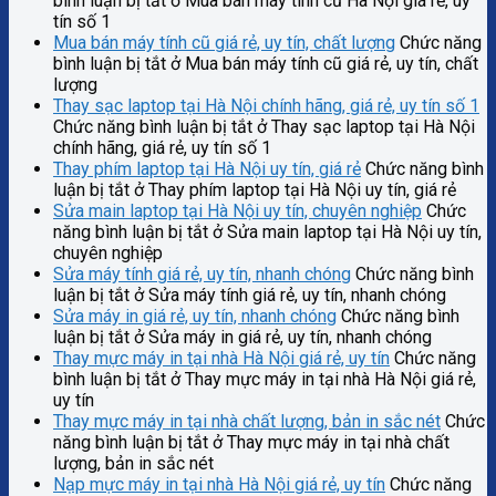
bình luận bị tắt
ở Mua bán máy tính cũ Hà Nội giá rẻ, uy
tín số 1
Mua bán máy tính cũ giá rẻ, uy tín, chất lượng
Chức năng
bình luận bị tắt
ở Mua bán máy tính cũ giá rẻ, uy tín, chất
lượng
Thay sạc laptop tại Hà Nội chính hãng, giá rẻ, uy tín số 1
Chức năng bình luận bị tắt
ở Thay sạc laptop tại Hà Nội
chính hãng, giá rẻ, uy tín số 1
Thay phím laptop tại Hà Nội uy tín, giá rẻ
Chức năng bình
luận bị tắt
ở Thay phím laptop tại Hà Nội uy tín, giá rẻ
Sửa main laptop tại Hà Nội uy tín, chuyên nghiệp
Chức
năng bình luận bị tắt
ở Sửa main laptop tại Hà Nội uy tín,
chuyên nghiệp
Sửa máy tính giá rẻ, uy tín, nhanh chóng
Chức năng bình
luận bị tắt
ở Sửa máy tính giá rẻ, uy tín, nhanh chóng
Sửa máy in giá rẻ, uy tín, nhanh chóng
Chức năng bình
luận bị tắt
ở Sửa máy in giá rẻ, uy tín, nhanh chóng
Thay mực máy in tại nhà Hà Nội giá rẻ, uy tín
Chức năng
bình luận bị tắt
ở Thay mực máy in tại nhà Hà Nội giá rẻ,
uy tín
Thay mực máy in tại nhà chất lượng, bản in sắc nét
Chức
năng bình luận bị tắt
ở Thay mực máy in tại nhà chất
lượng, bản in sắc nét
Nạp mực máy in tại nhà Hà Nội giá rẻ, uy tín
Chức năng