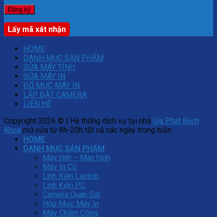
Lấy mã xát nhận
HOME
DANH MỤC SẢN PHẨM
SỬA MÁY TÍNH
SỬA MÁY IN
ĐỔ MỰC MÁY IN
LẮP ĐẶT CAMERA
LIÊN HỆ
Copyright 2026 © | Hệ thống dịch vụ tại nhà
Gia Phát Bách
Khoa
mở cửa từ 8h-20h tất cả các ngày trong tuần
HOME
DANH MỤC SẢN PHẨM
Máy tính – Màn hình
Máy In Cũ
Linh Kiện Laptop
Linh Kiện PC
Camera Quan Sát
Hộp Mực Máy In
Máy Chấm Công