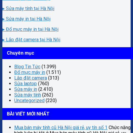
▸ Sửa máy tính tại Hà Nội
▸ Sửa máy in tại Hà Nội
▸ Đổ mực máy in tại Hà Nội
▸ Lắp đặt camera tại Hà Nội
Chuyên mục
Blog Tin Tức
(1.399)
Đổ mực máy in
(1.511)
Lắp đặt camera
(313)
Sửa laptop
(760)
Sửa máy in
(2.410)
Sửa máy tính
(262)
Uncategorized
(220)
BÀI VIẾT MỚI NHẤT
Mua bán máy tính cũ Hà Nội giá rẻ, uy tín số 1
Chức năng