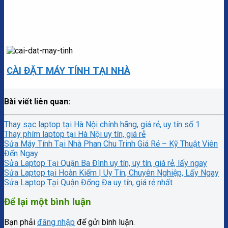
CÀI ĐẶT MÁY TÍNH TẠI NHÀ
Bài viết liên quan:
Thay sạc laptop tại Hà Nội chính hãng, giá rẻ, uy tín số 1
Thay phím laptop tại Hà Nội uy tín, giá rẻ
Sửa Máy Tính Tại Nhà Phan Chu Trinh Giá Rẻ – Kỹ Thuật Viên
Đến Ngay
Sửa Laptop Tại Quận Ba Đình uy tín, uy tín, giá rẻ, lấy ngay
Sửa Laptop tại Hoàn Kiếm | Uy Tín, Chuyên Nghiệp, Lấy Ngay
Sửa Laptop Tại Quận Đống Đa uy tín, giá rẻ nhất
Để lại một bình luận
Bạn phải
đăng nhập
để gửi bình luận.