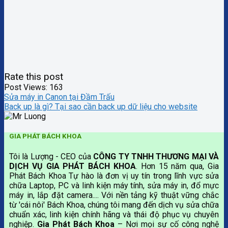
Rate this post
Post Views:
163
Sửa máy in Canon tại Đầm Trấu
Back up là gì? Tại sao cần back up dữ liệu cho website
GIA PHÁT BÁCH KHOA
Tôi là Lượng - CEO của
CÔNG TY TNHH THƯƠNG MẠI VÀ
DỊCH VỤ GIA PHÁT BÁCH KHOA
. Hơn 15 năm qua, Gia
Phát Bách Khoa Tự hào là đơn vị uy tín trong lĩnh vực sửa
chữa Laptop, PC và linh kiện máy tính, sửa máy in, đổ mực
máy in, lắp đặt camera.... Với nền tảng kỹ thuật vững chắc
từ 'cái nôi' Bách Khoa, chúng tôi mang đến dịch vụ sửa chữa
chuẩn xác, linh kiện chính hãng và thái độ phục vụ chuyên
nghiệp.
Gia Phát Bách Khoa
– Nơi mọi sự cố công nghệ