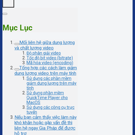
Mục Lục
Mối liên hệ giữa dung lượng
và chất lượng video
Độ phân giải video
Tốc độ bit video (bitrate)
Mã hóa video (encoding)
Tổng hợp các cách làm giảm
dung lượng video trên máy tính
Sử dụng các phần mềm
giảm dung lượng trên máy
tính
Sử dụng phần mềm
QuickTime Player cho
MacOS
Sử dụng các công cụ trực
tuyến
Nếu bạn cảm thấy việc làm này
khó khăn hoặc gặp vấn đề thì
liên hệ ngay Gia Pháp để được
hỗ trợ